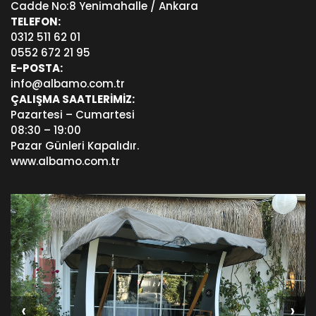
Cadde No:8 Yenimahalle / Ankara
TELEFON:
0312 511 62 01
0552 672 21 95
E-POSTA:
info@albamo.com.tr
ÇALIŞMA SAATLERİMİZ:
Pazartesi – Cumartesi
08:30 – 19:00
Pazar Günleri Kapalıdır.
www.albamo.com.tr
‹
›