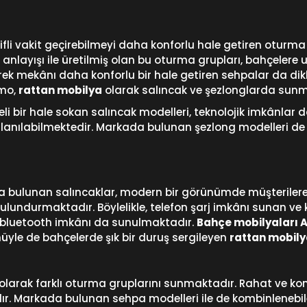
fli vakit geçirebilmeyi daha konforlu hale getiren oturma g
nlayışı ile üretilmiş olan bu oturma grupları, bahçelere u
ek mekânı daha konforlu bir hale getiren sehpalar da di
amo,
rattan mobilya
olarak salıncak ve şezlonglarda sunm
i bir hale sokan salıncak modelleri, teknolojik imkânlar da 
lanılabilmektedir. Markada bulunan şezlong modelleri de açı
a bulunan salıncaklar, modern bir görünümde müşterilere
 bulundurmaktadır. Böylelikle, telefon şarj imkânı sunan ve
, bluetooth imkânı da sunulmaktadır.
Bahçe mobilyaları 
yle de bahçelerde şık bir duruş sergileyen
rattan mobil
olarak farklı oturma gruplarını sunmaktadır. Rahat ve kon
dır. Markada bulunan sehpa modelleri ile de kombinlenebi