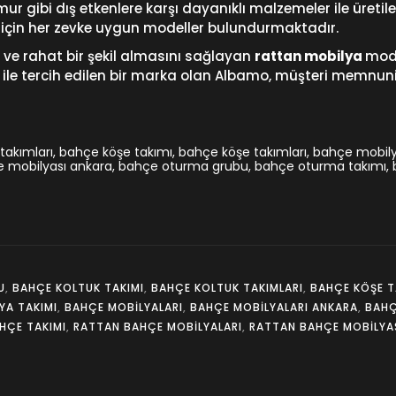
 gibi dış etkenlere karşı dayanıklı malzemeler ile üretile
 için her zevke uygun modeller bulundurmaktadır.
ve rahat bir şekil almasını sağlayan
rattan mobilya
mode
rı ile tercih edilen bir marka olan Albamo, müşteri memnu
takımları
,
bahçe köşe takımı
,
bahçe köşe takımları
,
bahçe mobil
 mobilyası ankara
,
bahçe oturma grubu
,
bahçe oturma takımı
,
U
,
BAHÇE KOLTUK TAKIMI
,
BAHÇE KOLTUK TAKIMLARI
,
BAHÇE KÖŞE T
YA TAKIMI
,
BAHÇE MOBILYALARI
,
BAHÇE MOBILYALARI ANKARA
,
BAHÇ
HÇE TAKIMI
,
RATTAN BAHÇE MOBILYALARI
,
RATTAN BAHÇE MOBILYA