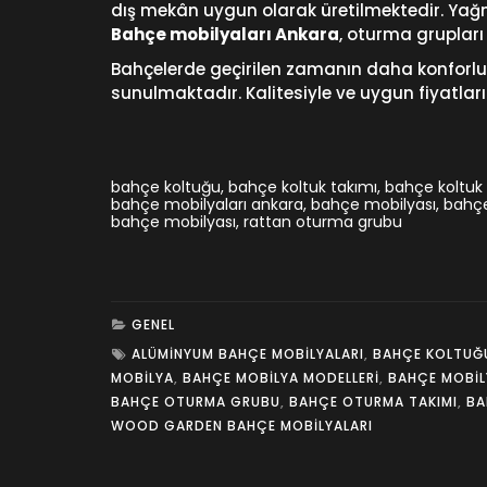
dış mekân uygun olarak üretilmektedir. Yağmur
Bahçe mobilyaları Ankara
, oturma grupları
Bahçelerde geçirilen zamanın daha konforlu 
sunulmaktadır. Kalitesiyle ve uygun fiyatla
bahçe koltuğu
,
bahçe koltuk takımı
,
bahçe koltuk 
bahçe mobilyaları ankara
,
bahçe mobilyası
,
bahçe
bahçe mobilyası
,
rattan oturma grubu
GENEL
ALÜMINYUM BAHÇE MOBILYALARI
,
BAHÇE KOLTUĞ
MOBILYA
,
BAHÇE MOBILYA MODELLERI
,
BAHÇE MOBIL
BAHÇE OTURMA GRUBU
,
BAHÇE OTURMA TAKIMI
,
BA
WOOD GARDEN BAHÇE MOBILYALARI