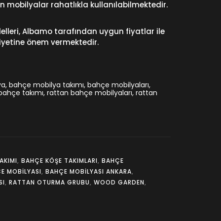
n mobilyalar rahatlıkla kullanılabilmektedir.
lleri, Albamo tarafından uygun fiyatlar ile
niyetine önem vermektedir.
ya
,
bahçe mobilya takımı
,
bahçe mobilyaları
,
bahçe takımı
,
rattan bahçe mobilyaları
,
rattan
AKIMI
,
BAHÇE KÖŞE TAKIMLARI
,
BAHÇE
E MOBILYASI
,
BAHÇE MOBILYASI ANKARA
,
SI
,
RATTAN OTURMA GRUBU
,
WOOD GARDEN
,